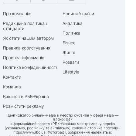
Про компанію
Новини України
Редакційна політика і
Аналітика
стандарти
Політика
Як стати нашим автором
Бізнес
Правила користування
Життя
Правова інформація
Розваги
Політика конфіденційності
Lifestyle
Контакти
Команда
Вакансії в РБК-Україна
Розмістити рекламу
Ідентифікатор онлайн-медіа в Реєстрі суб’єктів у сфері медіа —
R40-05347
Інформаційний портал «РБК-Україна» має тримовну версію
(українську, російську та англійську), головна сторінка порталу -
https://www.rbc.ua
. Фотографії, зображення належать їх