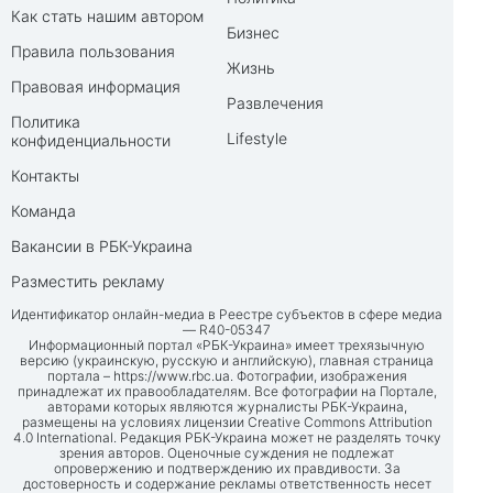
Как стать нашим автором
Бизнес
Правила пользования
Жизнь
Правовая информация
Развлечения
Политика
Lifestyle
конфиденциальности
Контакты
Команда
Вакансии в РБК-Украина
Разместить рекламу
Идентификатор онлайн-медиа в Реестре субъектов в сфере медиа
— R40-05347
Информационный портал «РБК-Украина» имеет трехязычную
версию (украинскую, русскую и английскую), главная страница
портала –
https://www.rbc.ua
. Фотографии, изображения
принадлежат их правообладателям. Все фотографии на Портале,
авторами которых являются журналисты РБК-Украина,
размещены на условиях лицензии Creative Commons Attribution
4.0 International. Редакция РБК-Украина может не разделять точку
зрения авторов. Оценочные суждения не подлежат
опровержению и подтверждению их правдивости. За
достоверность и содержание рекламы ответственность несет