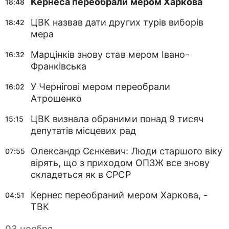
Кернеса переобрали мером Харкова
18:48
ЦВК назвав дати других турів виборів
18:42
мера
Марцінків знову став мером Івано-
16:32
Франківська
У Чернігові мером переобрали
16:02
Атрошенко
ЦВК визнала обраними понад 9 тисяч
15:15
депутатів місцевих рад
Олександр Сєнкевич: Люди старшого віку
07:55
вірять, що з приходом ОПЗЖ все знову
складеться як в СРСР
Кернес переобраний мером Харкова, -
04:51
ТВК
03 ноября