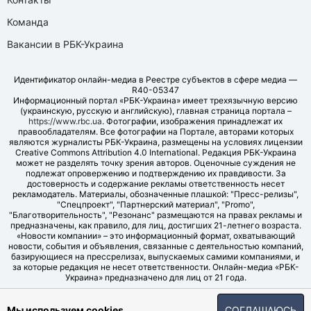
Команда
Вакансии в РБК-Украина
Идентификатор онлайн-медиа в Реестре субъектов в сфере медиа —
R40-05347
Информационный портал «РБК-Украина» имеет трехязычную версию
(украинскую, русскую и английскую), главная страница портала –
https://www.rbc.ua
. Фотографии, изображения принадлежат их
правообладателям. Все фотографии на Портале, авторами которых
являются журналисты РБК-Украина, размещены на условиях лицензии
Creative Commons Attribution 4.0 International. Редакция РБК-Украина
может не разделять точку зрения авторов. Оценочные суждения не
подлежат опровержению и подтверждению их правдивости. За
достоверность и содержание рекламы ответственность несет
рекламодатель. Материалы, обозначенные плашкой: "Пресс-релизы",
"Спецпроект", "Партнерский материал", "Promo",
"Благотворительность", "Резонанс" размещаются на правах рекламы и
предназначены, как правило, для лиц, достигших 21-летнего возраста.
«Новости компании» – это информационный формат, охватывающий
новости, события и объявления, связанные с деятельностью компаний,
базирующиеся на прессрелизах, выпускаемых самими компаниями, и
за которые редакция не несет ответственности. Онлайн-медиа «РБК-
Украина» предназначено для лиц от 21 года.
© LLC "UBT MEDIA", 2006-2026.
Мы используем cookies
СОГЛАШАЮСЬ