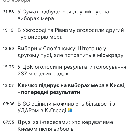
У Сумах відбудеться другий тур на
21:58
виборах мера
В Ужгороді та Рівному оголосили другий
19:19
тур виборів мера
Вибори у Слов'янську: Штепа не у
18:59
другому турі, але потрапить в міськраду
У ЦВК оголосили результати голосування
15:25
237 місцевих радах
Кличко лідирує на виборах мера в Києві,
13:07
- попередні результати
В ЄС оцінили можливість більшості з
08:36
УДАРом в Київраді
Друзі за інтересами: хто керуватиме
07:55
Києвом після виборів