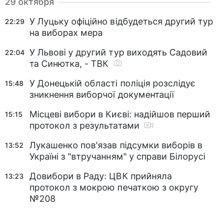
29 октября
У Луцьку офіційно відбудеться другий тур
22:29
на виборах мера
У Львові у другий тур виходять Садовий
22:04
та Синютка, - ТВК
У Донецькій області поліція розслідує
15:48
зникнення виборчої документації
Місцеві вибори в Києві: надійшов перший
15:15
протокол з результатами
Лукашенко пов'язав підсумки виборів в
13:52
Україні з "втручанням" у справи Білорусі
Довибори в Раду: ЦВК прийняла
13:23
протокол з мокрою печаткою з округу
№208