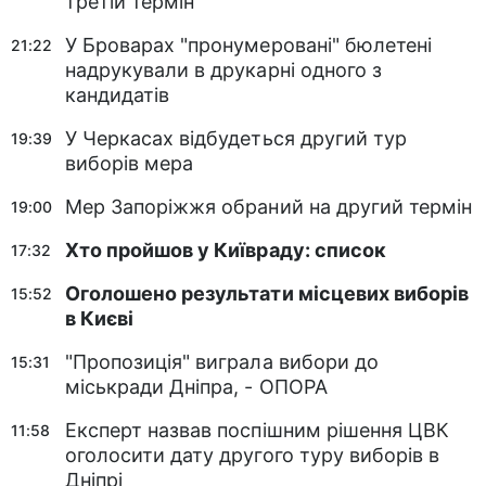
третій термін
У Броварах "пронумеровані" бюлетені
21:22
надрукували в друкарні одного з
кандидатів
У Черкасах відбудеться другий тур
19:39
виборів мера
Мер Запоріжжя обраний на другий термін
19:00
Хто пройшов у Київраду: список
17:32
Оголошено результати місцевих виборів
15:52
в Києві
"Пропозиція" виграла вибори до
15:31
міськради Дніпра, - ОПОРА
Експерт назвав поспішним рішення ЦВК
11:58
оголосити дату другого туру виборів в
Дніпрі